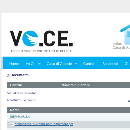
Home
Vo.Ce
Casa di Celeste
Contatti
Sostienici
Gra
Documenti
Cartella
Numero di Cartelle
Visualizzati 0 risultati.
Risultati 1 - 20 su 21.
A
Nome
Articolo.jpg
comunicato_n2DonazioneRespiratore.pdf