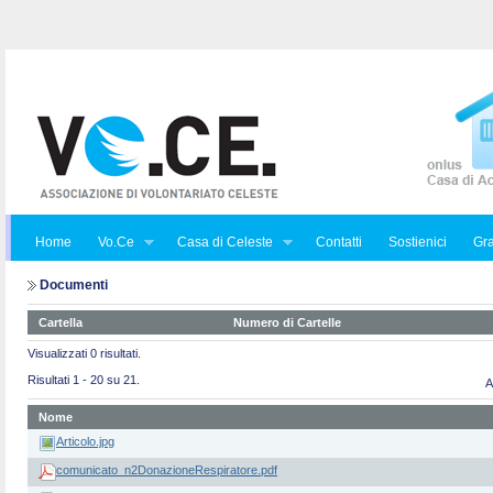
Home
Vo.Ce
Casa di Celeste
Contatti
Sostienici
Gra
Documenti
Cartella
Numero di Cartelle
Visualizzati 0 risultati.
Risultati 1 - 20 su 21.
A
Nome
Articolo.jpg
comunicato_n2DonazioneRespiratore.pdf