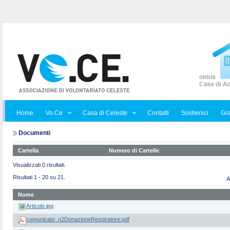
Home
Vo.Ce
Casa di Celeste
Contatti
Sostienici
Gra
Documenti
Cartella
Numero di Cartelle
Visualizzati 0 risultati.
Risultati 1 - 20 su 21.
A
Nome
Articolo.jpg
comunicato_n2DonazioneRespiratore.pdf