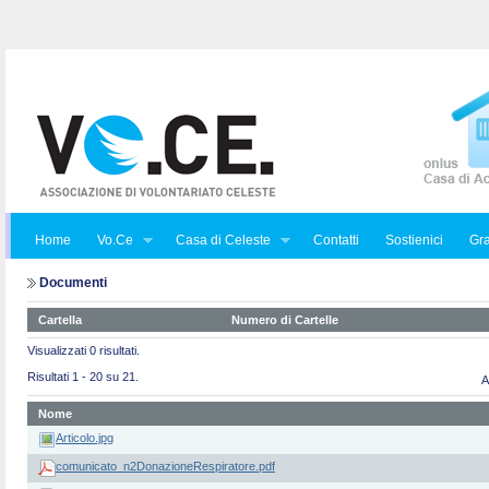
Home
Vo.Ce
Casa di Celeste
Contatti
Sostienici
Gra
Documenti
Cartella
Numero di Cartelle
Visualizzati 0 risultati.
Risultati 1 - 20 su 21.
A
Nome
Articolo.jpg
comunicato_n2DonazioneRespiratore.pdf