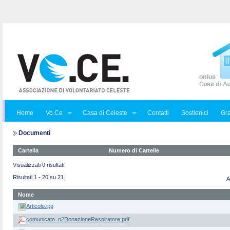
Home
Vo.Ce
Casa di Celeste
Contatti
Sostienici
Gra
Documenti
Cartella
Numero di Cartelle
Visualizzati 0 risultati.
Risultati 1 - 20 su 21.
A
Nome
Articolo.jpg
comunicato_n2DonazioneRespiratore.pdf