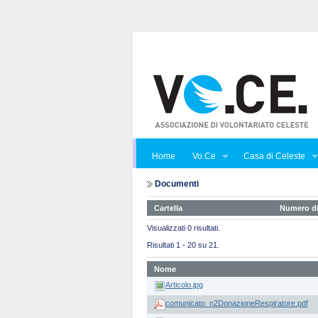
Home
Vo.Ce
Casa di Celeste
Documenti
Cartella
Numero di
Visualizzati 0 risultati.
Risultati 1 - 20 su 21.
Nome
Articolo.jpg
comunicato_n2DonazioneRespiratore.pdf