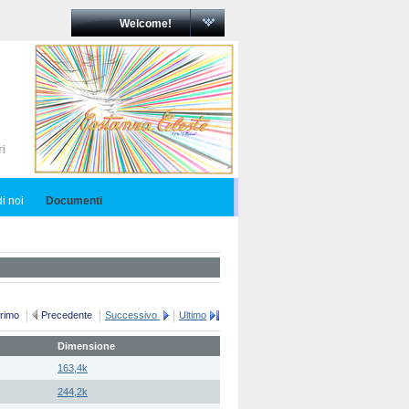
Welcome!
i noi
Documenti
rimo
Precedente
Successivo
Ultimo
Dimensione
163,4k
244,2k