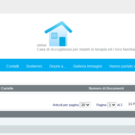
Contatti
Sostienici
Grazie a...
Galleria Immagini
Hanno parlato d
 Cartelle
Numero di Documenti
P
Articoli per pagina
Pagina
di 2