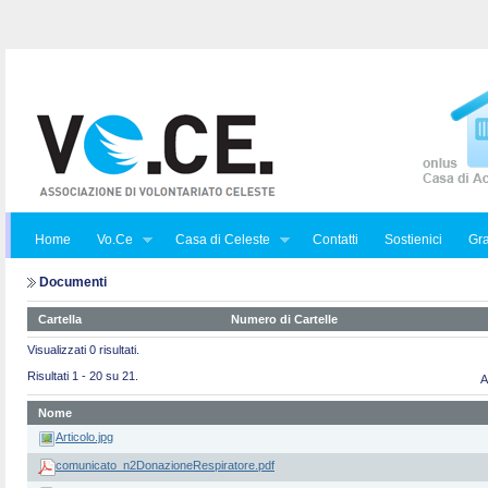
Home
Vo.Ce
Casa di Celeste
Contatti
Sostienici
Gra
Documenti
Cartella
Numero di Cartelle
Visualizzati 0 risultati.
Risultati 1 - 20 su 21.
A
Nome
Articolo.jpg
comunicato_n2DonazioneRespiratore.pdf