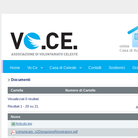
Home
Vo.Ce
Casa di Celeste
Contatti
Sostienici
Gra
Documenti
Cartella
Numero di Cartelle
Visualizzati 0 risultati.
Risultati 1 - 20 su 21.
A
Nome
Articolo.jpg
comunicato_n2DonazioneRespiratore.pdf