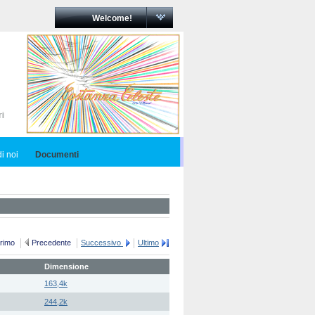
Welcome!
i noi
Documenti
rimo
Precedente
Successivo
Ultimo
Dimensione
163,4k
244,2k