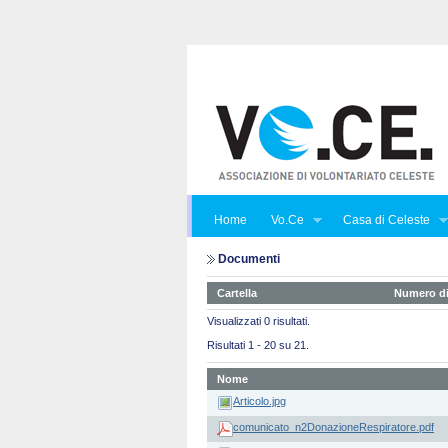
Home
Vo.Ce
Casa di Celeste
Documenti
Cartella
Numero di
Visualizzati 0 risultati.
Risultati 1 - 20 su 21.
Nome
Articolo.jpg
comunicato_n2DonazioneRespiratore.pdf