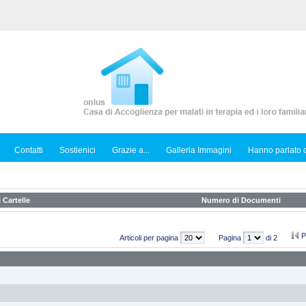
Contatti
Sostienici
Grazie a...
Galleria Immagini
Hanno parlato d
 Cartelle
Numero di Documenti
P
Articoli per pagina
Pagina
di 2