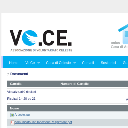
Home
Vo.Ce
Casa di Celeste
Contatti
Sostienici
Gra
Documenti
Cartella
Numero di Cartelle
Visualizzati 0 risultati.
Risultati 1 - 20 su 21.
A
Nome
Articolo.jpg
comunicato_n2DonazioneRespiratore.pdf