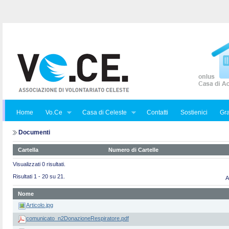
Home
Vo.Ce
Casa di Celeste
Contatti
Sostienici
Gra
Documenti
Cartella
Numero di Cartelle
Visualizzati 0 risultati.
Risultati 1 - 20 su 21.
A
Nome
Articolo.jpg
comunicato_n2DonazioneRespiratore.pdf