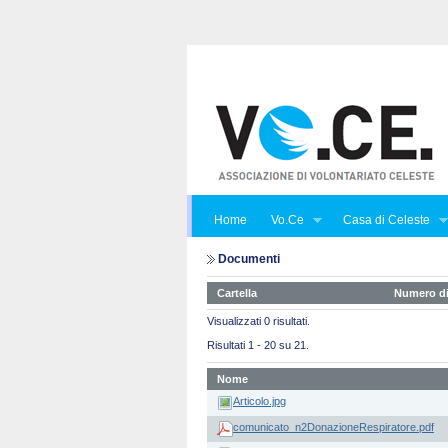
Home
Vo.Ce
Casa di Celeste
Documenti
Cartella
Numero di
Visualizzati 0 risultati.
Risultati 1 - 20 su 21.
Nome
Articolo.jpg
comunicato_n2DonazioneRespiratore.pdf