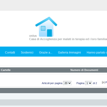
Contatti
Sostienici
Grazie a...
Galleria Immagini
Hanno parlato d
 Cartelle
Numero di Documenti
P
Articoli per pagina
Pagina
di 2