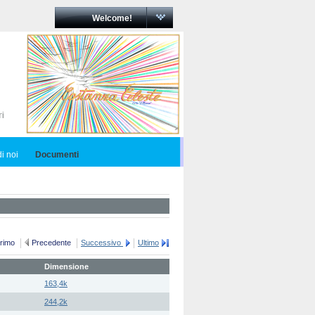
Welcome!
i noi
Documenti
rimo
Precedente
Successivo
Ultimo
Dimensione
163,4k
244,2k