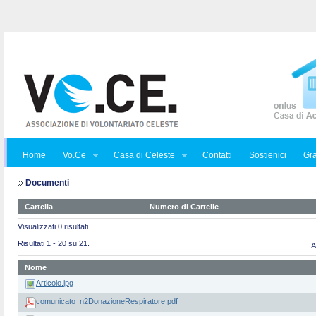
Home
Vo.Ce
Casa di Celeste
Contatti
Sostienici
Gra
Documenti
Cartella
Numero di Cartelle
Visualizzati 0 risultati.
Risultati 1 - 20 su 21.
A
Nome
Articolo.jpg
comunicato_n2DonazioneRespiratore.pdf