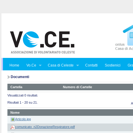
Home
Vo.Ce
Casa di Celeste
Contatti
Sostienici
Gra
Documenti
Cartella
Numero di Cartelle
Visualizzati 0 risultati.
Risultati 1 - 20 su 21.
A
Nome
Articolo.jpg
comunicato_n2DonazioneRespiratore.pdf