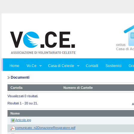
Home
Vo.Ce
Casa di Celeste
Contatti
Sostienici
Gra
Documenti
Cartella
Numero di Cartelle
Visualizzati 0 risultati.
Risultati 1 - 20 su 21.
A
Nome
Articolo.jpg
comunicato_n2DonazioneRespiratore.pdf