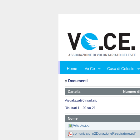
Home
Vo.Ce
Casa di Celeste
Documenti
Cartella
Numero di
Visualizzati 0 risultati.
Risultati 1 - 20 su 21.
Nome
Articolo.jpg
comunicato_n2DonazioneRespiratore.pdf