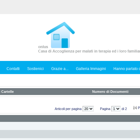
Contatti
Sostienici
Grazie a...
Galleria Immagini
Hanno parlato d
 Cartelle
Numero di Documenti
P
Articoli per pagina
Pagina
di 2