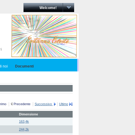
Welcome!
i noi
Documenti
rimo
Precedente
Successivo
Ultimo
Dimensione
163,4k
244,2k