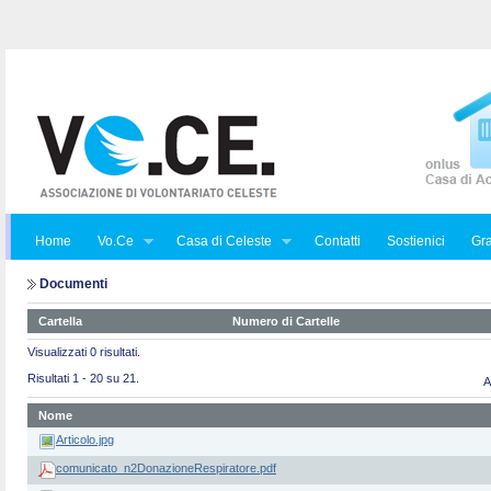
Home
Vo.Ce
Casa di Celeste
Contatti
Sostienici
Gra
Documenti
Cartella
Numero di Cartelle
Visualizzati 0 risultati.
Risultati 1 - 20 su 21.
A
Nome
Articolo.jpg
comunicato_n2DonazioneRespiratore.pdf