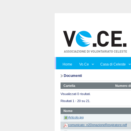
Home
Vo.Ce
Casa di Celeste
Documenti
Cartella
Numero di
Visualizzati 0 risultati.
Risultati 1 - 20 su 21.
Nome
Articolo.jpg
comunicato_n2DonazioneRespiratore.pdf