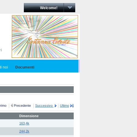
Welcome!
i noi
Documenti
rimo
Precedente
Successivo
Ultimo
Dimensione
163,4k
244,2k