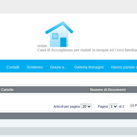
Contatti
Sostienici
Grazie a...
Galleria Immagini
Hanno parlato d
 Cartelle
Numero di Documenti
P
Articoli per pagina
Pagina
di 2