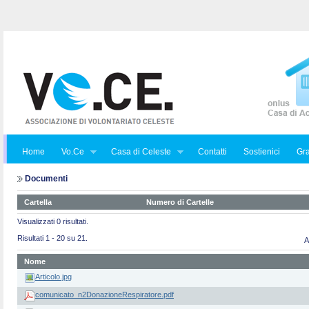
Home
Vo.Ce
Casa di Celeste
Contatti
Sostienici
Gra
Documenti
Cartella
Numero di Cartelle
Visualizzati 0 risultati.
Risultati 1 - 20 su 21.
A
Nome
Articolo.jpg
comunicato_n2DonazioneRespiratore.pdf