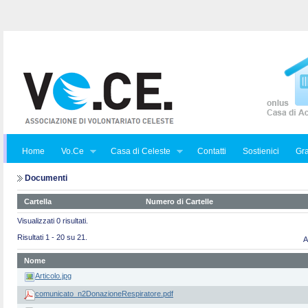
Home
Vo.Ce
Casa di Celeste
Contatti
Sostienici
Gra
Documenti
Cartella
Numero di Cartelle
Visualizzati 0 risultati.
Risultati 1 - 20 su 21.
A
Nome
Articolo.jpg
comunicato_n2DonazioneRespiratore.pdf