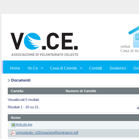
Home
Vo.Ce
Casa di Celeste
Contatti
Sostienici
Gra
Documenti
Cartella
Numero di Cartelle
Visualizzati 0 risultati.
Risultati 1 - 20 su 21.
A
Nome
Articolo.jpg
comunicato_n2DonazioneRespiratore.pdf