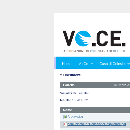
Home
Vo.Ce
Casa di Celeste
Documenti
Cartella
Numero di
Visualizzati 0 risultati.
Risultati 1 - 20 su 21.
Nome
Articolo.jpg
comunicato_n2DonazioneRespiratore.pdf