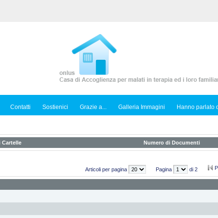
Contatti
Sostienici
Grazie a...
Galleria Immagini
Hanno parlato d
 Cartelle
Numero di Documenti
P
Articoli per pagina
Pagina
di 2