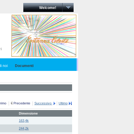
Welcome!
i noi
Documenti
rimo
Precedente
Successivo
Ultimo
Dimensione
163,4k
244,2k