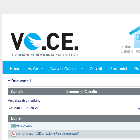
Home
Vo.Ce
Casa di Celeste
Contatti
Sostienici
Gra
Documenti
Cartella
Numero di Cartelle
Visualizzati 0 risultati.
Risultati 1 - 20 su 21.
A
Nome
Articolo.jpg
comunicato_n2DonazioneRespiratore.pdf