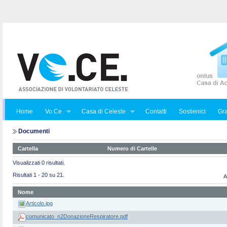
Home
Vo.Ce
Casa di Celeste
Contatti
Sostienici
Gra
Documenti
Cartella
Numero di Cartelle
Visualizzati 0 risultati.
Risultati 1 - 20 su 21.
A
Nome
Articolo.jpg
comunicato_n2DonazioneRespiratore.pdf