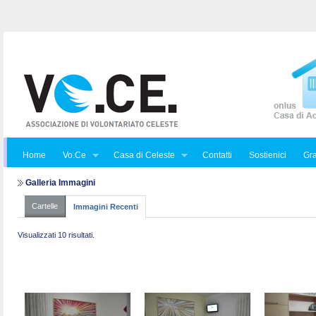
Home
Vo.Ce
Casa di Celeste
Contatti
Sostienici
Gra
Galleria Immagini
Cartelle
Immagini Recenti
Visualizzati 10 risultati.