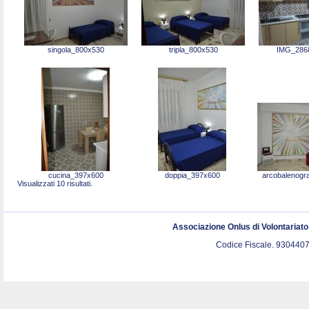
singola_800x530
tripla_800x530
IMG_286
cucina_397x600
doppia_397x600
arcobalenogr
Visualizzati 10 risultati.
Associazione Onlus di Volontariat
Codice Fiscale. 9304407