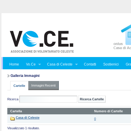
Home
Vo.Ce
Casa di Celeste
Contatti
Sostienici
Gra
Galleria Immagini
Immagini Recenti
Cartelle
Ricerca
Cartella
Numero di Cartelle
Casa di Celeste
0
Visualizzato 1 risultato.