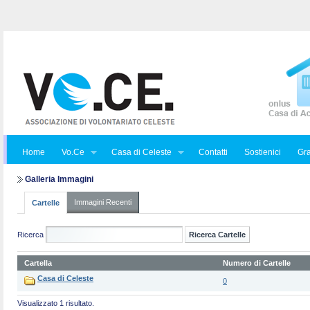
Home
Vo.Ce
Casa di Celeste
Contatti
Sostienici
Gra
Galleria Immagini
Immagini Recenti
Cartelle
Ricerca
Cartella
Numero di Cartelle
Casa di Celeste
0
Visualizzato 1 risultato.