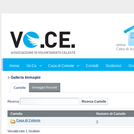
Home
Vo.Ce
Casa di Celeste
Contatti
Sostienici
Gra
Galleria Immagini
Immagini Recenti
Cartelle
Ricerca
Cartella
Numero di Cartelle
Casa di Celeste
0
Visualizzato 1 risultato.