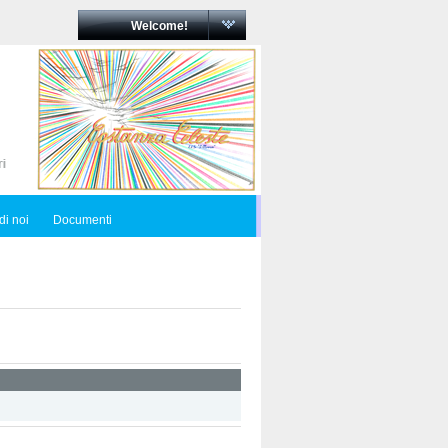
Welcome!
di noi
Documenti