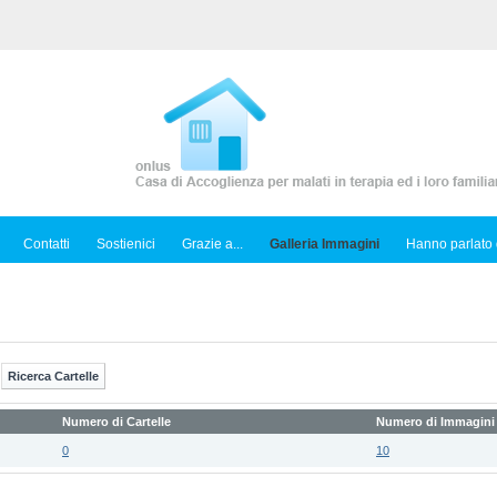
Contatti
Sostienici
Grazie a...
Galleria Immagini
Hanno parlato 
Numero di Cartelle
Numero di Immagini
0
10