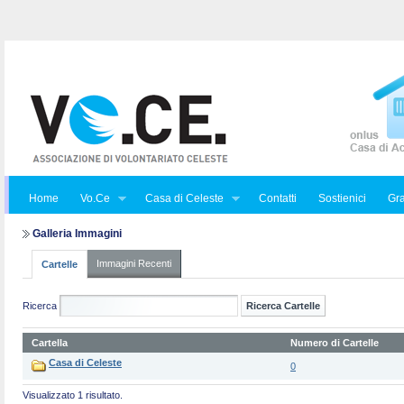
Home
Vo.Ce
Casa di Celeste
Contatti
Sostienici
Gra
Galleria Immagini
Immagini Recenti
Cartelle
Ricerca
Cartella
Numero di Cartelle
Casa di Celeste
0
Visualizzato 1 risultato.