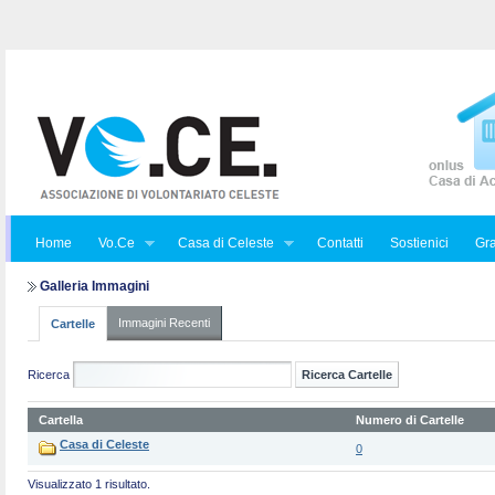
Home
Vo.Ce
Casa di Celeste
Contatti
Sostienici
Gra
Galleria Immagini
Immagini Recenti
Cartelle
Ricerca
Cartella
Numero di Cartelle
Casa di Celeste
0
Visualizzato 1 risultato.