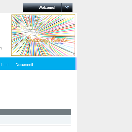
Welcome!
di noi
Documenti