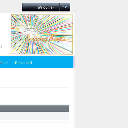
Welcome!
di noi
Documenti