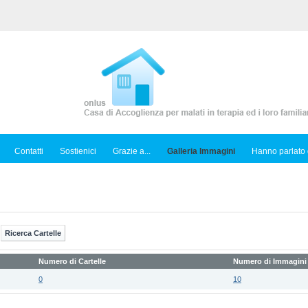
Contatti
Sostienici
Grazie a...
Galleria Immagini
Hanno parlato 
Numero di Cartelle
Numero di Immagini
0
10