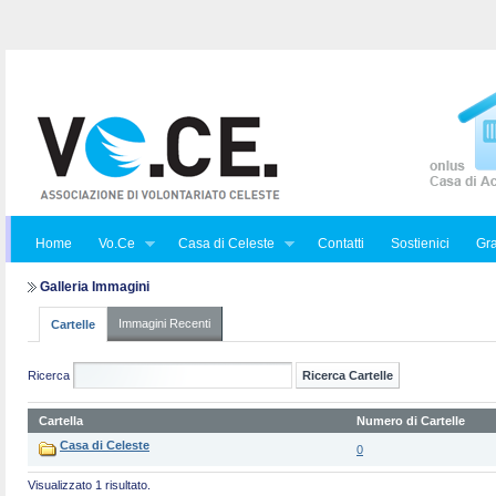
Home
Vo.Ce
Casa di Celeste
Contatti
Sostienici
Gra
Galleria Immagini
Immagini Recenti
Cartelle
Ricerca
Cartella
Numero di Cartelle
Casa di Celeste
0
Visualizzato 1 risultato.