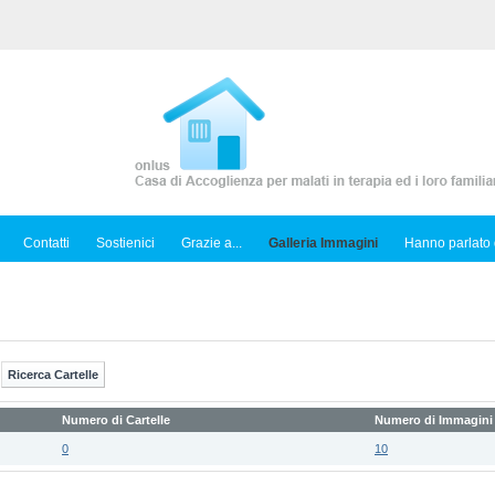
Contatti
Sostienici
Grazie a...
Galleria Immagini
Hanno parlato 
Numero di Cartelle
Numero di Immagini
0
10