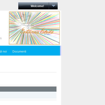
Welcome!
di noi
Documenti