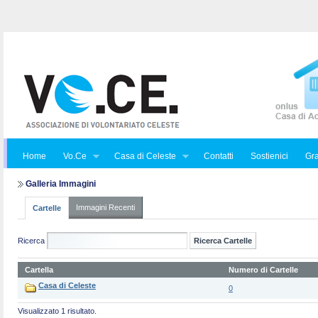
Home
Vo.Ce
Casa di Celeste
Contatti
Sostienici
Gra
Galleria Immagini
Immagini Recenti
Cartelle
Ricerca
Cartella
Numero di Cartelle
Casa di Celeste
0
Visualizzato 1 risultato.