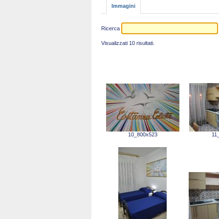
Immagini
Ricerca
Visualizzati 10 risultati.
10_800x523
11