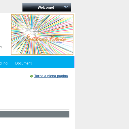
Welcome!
di noi
Documenti
Torna a piena pagina