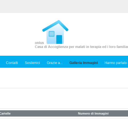
Contatti
Sostienici
Grazie a...
Galleria Immagini
Hanno parlato 
artelle
Numero di Immagini