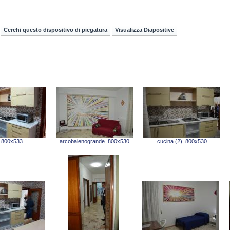
_800x533
arcobalenogrande_800x530
cucina (2)_800x530