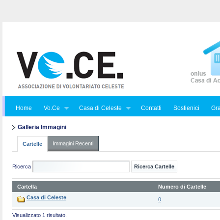
Home
Vo.Ce
Casa di Celeste
Contatti
Sostienici
Gra
Galleria Immagini
Immagini Recenti
Cartelle
Ricerca
Cartella
Numero di Cartelle
Casa di Celeste
0
Visualizzato 1 risultato.