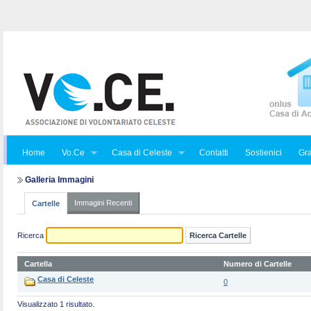
Home
Vo.Ce
Casa di Celeste
Contatti
Sostienici
Gra
Galleria Immagini
Immagini Recenti
Cartelle
Ricerca
Cartella
Numero di Cartelle
Casa di Celeste
0
Visualizzato 1 risultato.