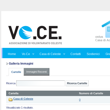
Home
Vo.Ce
Casa di Celeste
Contatti
Sostienici
Gra
Galleria Immagini
Immagini Recenti
Cartelle
Ricerca
Cartella
Numero di Cartelle
Casa di Celeste
0
Visualizzato 1 risultato.