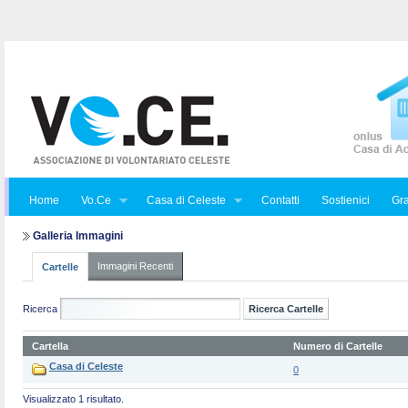
Home
Vo.Ce
Casa di Celeste
Contatti
Sostienici
Gra
Galleria Immagini
Immagini Recenti
Cartelle
Ricerca
Cartella
Numero di Cartelle
Casa di Celeste
0
Visualizzato 1 risultato.