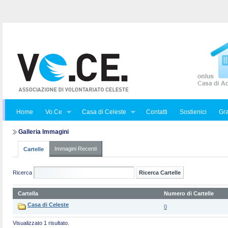
Home
Vo.Ce
Casa di Celeste
Contatti
Sostienici
Gra
Galleria Immagini
Immagini Recenti
Cartelle
Ricerca
Cartella
Numero di Cartelle
Casa di Celeste
0
Visualizzato 1 risultato.