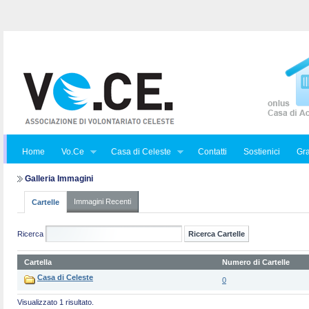
Home
Vo.Ce
Casa di Celeste
Contatti
Sostienici
Gra
Galleria Immagini
Immagini Recenti
Cartelle
Ricerca
Cartella
Numero di Cartelle
Casa di Celeste
0
Visualizzato 1 risultato.