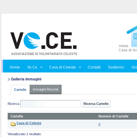
Home
Vo.Ce
Casa di Celeste
Contatti
Sostienici
Gra
Galleria Immagini
Immagini Recenti
Cartelle
Ricerca
Cartella
Numero di Cartelle
Casa di Celeste
0
Visualizzato 1 risultato.