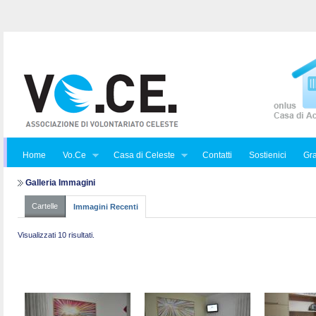
Home
Vo.Ce
Casa di Celeste
Contatti
Sostienici
Gra
Galleria Immagini
Cartelle
Immagini Recenti
Visualizzati 10 risultati.