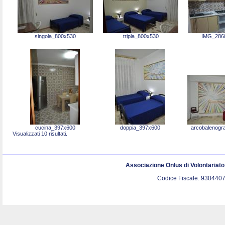
singola_800x530
tripla_800x530
IMG_286
cucina_397x600
doppia_397x600
arcobalenogr
Visualizzati 10 risultati.
Associazione Onlus di Volontariat
Codice Fiscale. 9304407