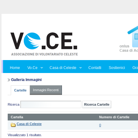
Home
Vo.Ce
Casa di Celeste
Contatti
Sostienici
Gra
Galleria Immagini
Immagini Recenti
Cartelle
Ricerca
Cartella
Numero di Cartelle
Casa di Celeste
0
Visualizzato 1 risultato.