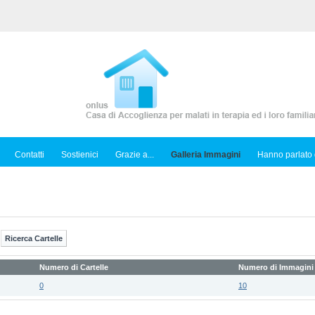
Contatti
Sostienici
Grazie a...
Galleria Immagini
Hanno parlato 
Numero di Cartelle
Numero di Immagini
0
10