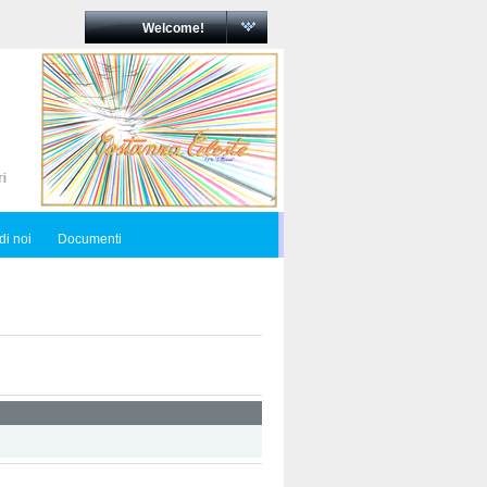
Welcome!
di noi
Documenti