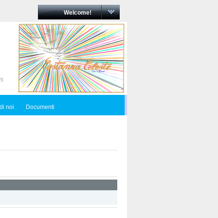
Welcome!
di noi
Documenti