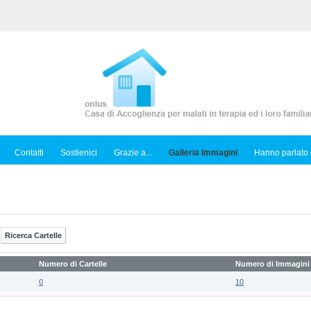
Contatti
Sostienici
Grazie a...
Galleria Immagini
Hanno parlato 
Numero di Cartelle
Numero di Immagini
0
10