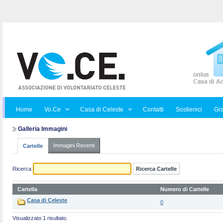
Home
Vo.Ce
Casa di Celeste
Contatti
Sostienici
Gra
Galleria Immagini
Immagini Recenti
Cartelle
Ricerca
Cartella
Numero di Cartelle
Casa di Celeste
0
Visualizzato 1 risultato.