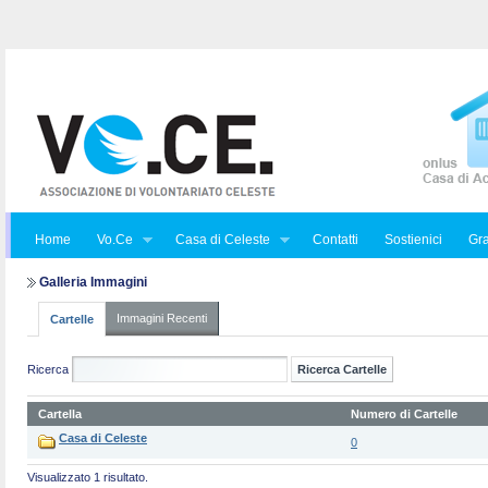
Home
Vo.Ce
Casa di Celeste
Contatti
Sostienici
Gra
Galleria Immagini
Immagini Recenti
Cartelle
Ricerca
Cartella
Numero di Cartelle
Casa di Celeste
0
Visualizzato 1 risultato.